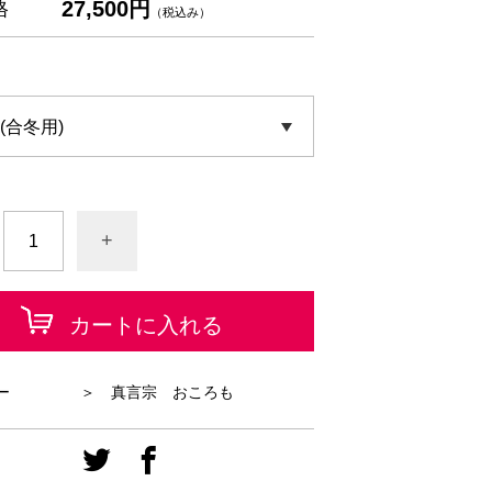
27,500円
格
（税込み）
+
カートに入れる
ー
＞ 真言宗 おころも