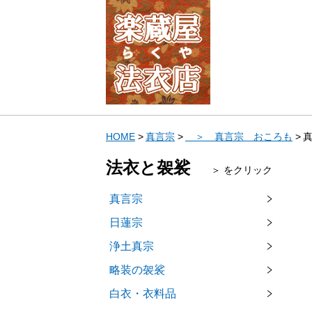
HOME
真言宗
＞ 真言宗 おころも
真
法衣と袈裟
＞ をクリック
真言宗
日蓮宗
浄土真宗
略装の袈裟
白衣・衣料品