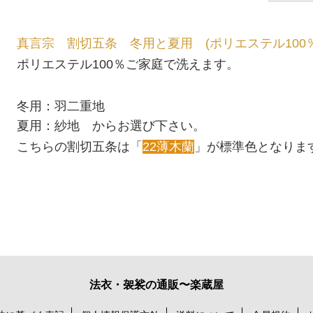
真言宗 割切五条 冬用と夏用 (ポリエステル100％
ポリエステル100％
ご家庭で洗えます。
冬用：羽二重地
夏用：紗地 からお選び下さい。
こちらの割切五条は
「
22薄木蘭
」
が標準色となりま
法衣・袈裟の通販〜楽蔵屋