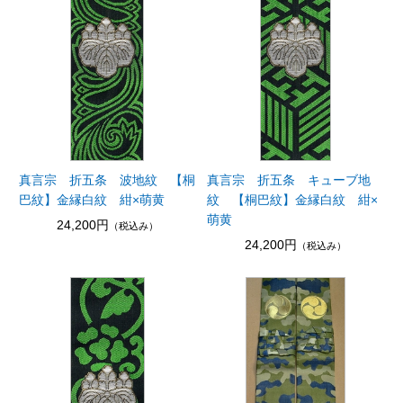
真言宗 折五条 波地紋 【桐
真言宗 折五条 キューブ地
巴紋】金縁白紋 紺×萌黄
紋 【桐巴紋】金縁白紋 紺×
萌黄
24,200円
（税込み）
24,200円
（税込み）