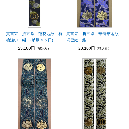
真言宗 折五条 蓮花地紋 桐
真言宗 折五条 華唐草地紋
輪違い 紺 (納期４５日)
桐巴紋 紺
23,100円
23,100円
（税込み）
（税込み）