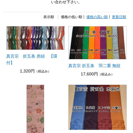
い合わせ下さい。
表示順 :
価格の低い順
価格の高い順
更新日順
真言宗 折五条 房紐 【環
付】
真言宗 折五条 羽二重 無紋
1,320円
（税込み）
17,600円
（税込み）