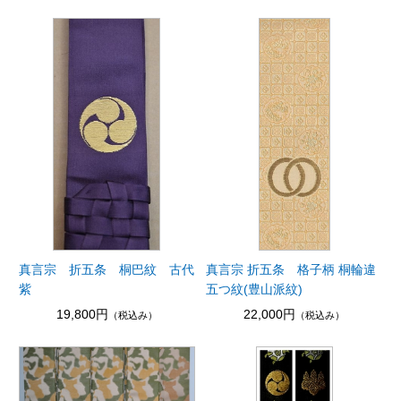
真言宗 折五条 桐巴紋 古代
真言宗 折五条 格子柄 桐輪違
紫
五つ紋(豊山派紋)
19,800円
22,000円
（税込み）
（税込み）