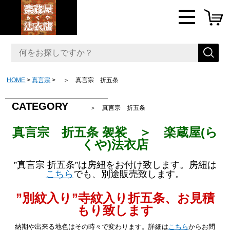
HOME
真言宗
＞ 真言宗 折五条
CATEGORY
＞ 真言宗 折五条
真言宗 折五条 袈裟 ＞ 楽蔵屋(ら
くや)法衣店
”真言宗 折五条”は房紐をお付け致します。房紐は
こちら
でも、別途販売致します。
”別紋入り”寺紋入り折五条、お見積
もり致します
納期や出来る地色はその時々で変わります。詳細は
こちら
からお問