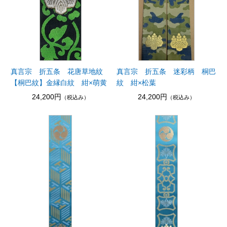
真言宗 折五条 花唐草地紋
真言宗 折五条 迷彩柄 桐巴
【桐巴紋】金縁白紋 紺×萌黄
紋 紺×松葉
24,200円
24,200円
（税込み）
（税込み）