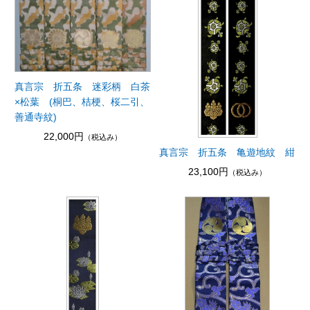
真言宗 折五条 迷彩柄 白茶
×松葉 (桐巴、桔梗、桜二引、
善通寺紋)
22,000円
（税込み）
真言宗 折五条 亀遊地紋 紺
23,100円
（税込み）