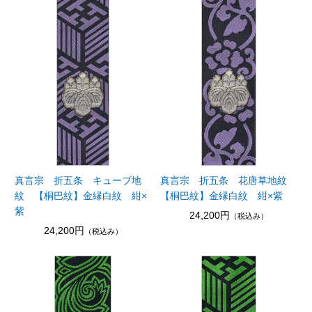
真言宗 折五条 キューブ地
真言宗 折五条 花唐草地紋
紋 【桐巴紋】金縁白紋 紺×
【桐巴紋】金縁白紋 紺×紫
紫
24,200円
（税込み）
24,200円
（税込み）