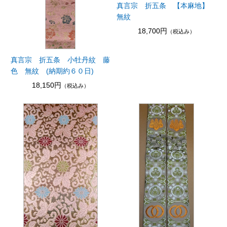
真言宗 折五条 【本麻地】
無紋
18,700円
（税込み）
真言宗 折五条 小牡丹紋 藤
色 無紋 (納期約６０日)
18,150円
（税込み）