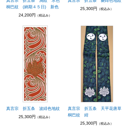
真言宗 折五条 渦紋 水色
真言宗 折五条 菱緋色地紋
桐巴紋 (納期４５日) 新色
25,300円
（税込み）
24,200円
（税込み）
真言宗 折五条 波緋色地紋
真言宗 折五条 天平花唐草
桐巴紋 紺
25,300円
（税込み）
25,300円
（税込み）