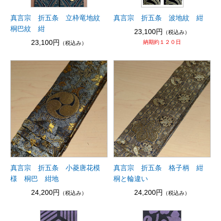
真言宗 折五条 立枠竜地紋
真言宗 折五条 波地紋 紺
桐巴紋 紺
23,100円
（税込み）
23,100円
納期約１２０日
（税込み）
真言宗 折五条 小菱唐花模
真言宗 折五条 格子柄 紺
様 桐巴 紺地
桐と輪違い
24,200円
24,200円
（税込み）
（税込み）