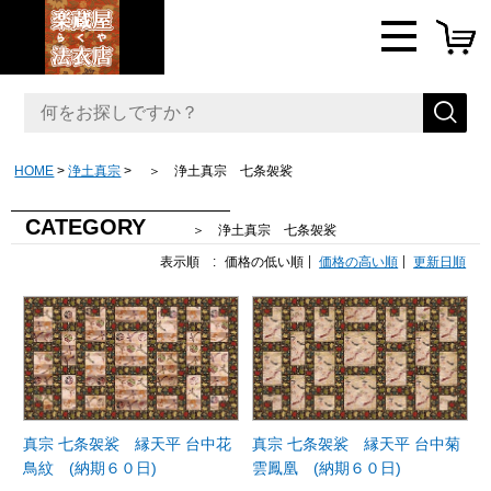
HOME
浄土真宗
＞ 浄土真宗 七条袈裟
CATEGORY
＞ 浄土真宗 七条袈裟
表示順 :
価格の低い順
価格の高い順
更新日順
真宗 七条袈裟 縁天平 台中花
真宗 七条袈裟 縁天平 台中菊
鳥紋 (納期６０日)
雲鳳凰 (納期６０日)