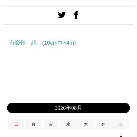
市楽帯 綿 (10cm巾×4m)
2026年08月
日
月
火
水
木
金
土
1