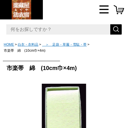
HOME
白衣・衣料品
＞ 足袋・草履・雪駄・帯
市楽帯 綿 (10cm巾×4m)
市楽帯 綿 (10cm巾×4m)