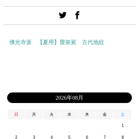
佛光寺派 【夏用】畳袈裟 古代地紋
2026年08月
日
月
火
水
木
金
土
1
2
3
4
5
6
7
8