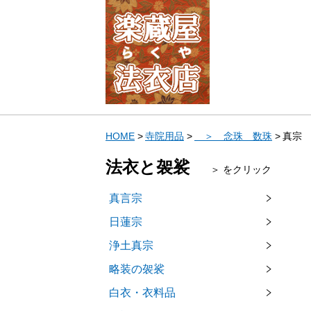
HOME
寺院用品
＞ 念珠 数珠
真宗
法衣と袈裟
＞ をクリック
真言宗
日蓮宗
浄土真宗
略装の袈裟
白衣・衣料品