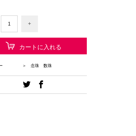
+
カートに入れる
ー
＞ 念珠 数珠