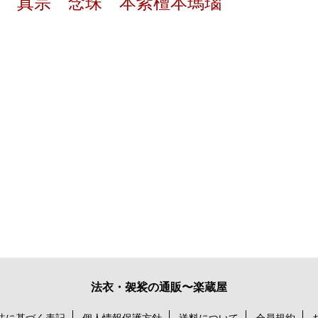
真宗 念珠 本紫檀本瑪瑙
法衣・袈裟の通販〜楽蔵屋