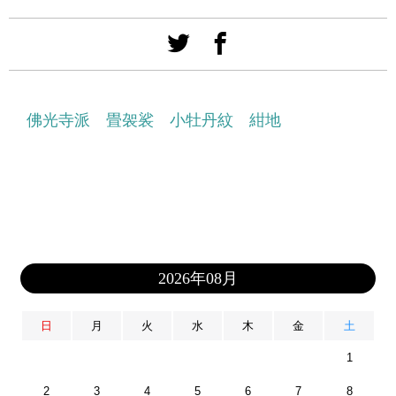
佛光寺派 畳袈裟 小牡丹紋 紺地
2026年08月
日
月
火
水
木
金
土
1
2
3
4
5
6
7
8