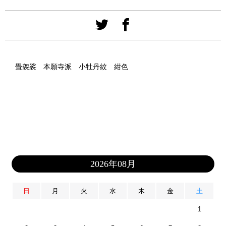
畳袈裟 本願寺派 小牡丹紋 紺色
2026年08月
日
月
火
水
木
金
土
1