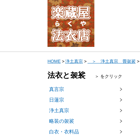
HOME
浄土真宗
＞ 浄土真宗 畳袈裟
法衣と袈裟
＞ をクリック
真言宗
日蓮宗
浄土真宗
略装の袈裟
白衣・衣料品