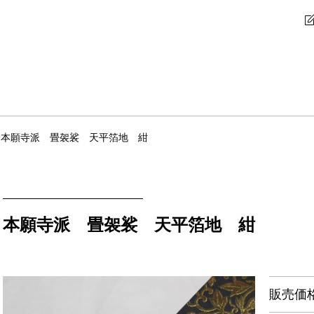
本願寺派 畳袈裟 天平箔地 紺
本願寺派 畳袈裟 天平箔地 紺
販売価