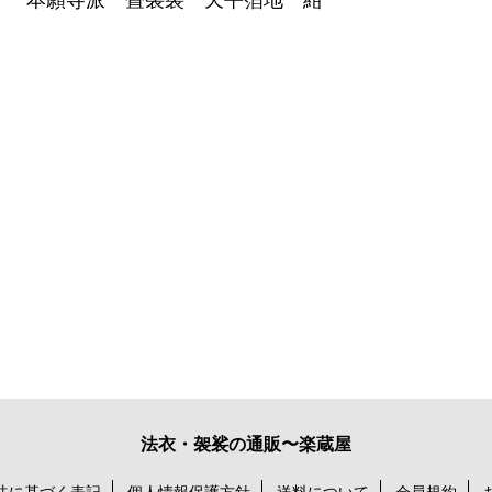
本願寺派 畳袈裟 天平箔地 紺
法衣・袈裟の通販〜楽蔵屋