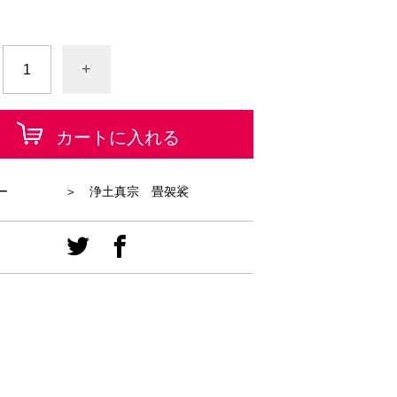
+
カートに入れる
ー
＞ 浄土真宗 畳袈裟