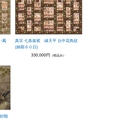
い鳳
真宗 七条袈裟 縁天平 台中花鳥紋
(納期６０日)
330,000円
（税込み）
金紗観