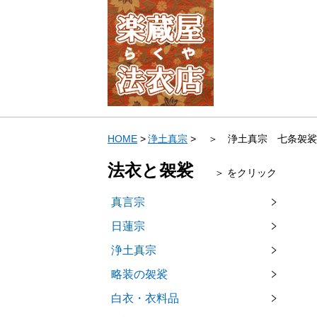
HOME
浄土真宗
＞ 浄土真宗 七条袈裟
法衣と袈裟
＞ をクリック
真言宗
日蓮宗
浄土真宗
略装の袈裟
白衣・衣料品