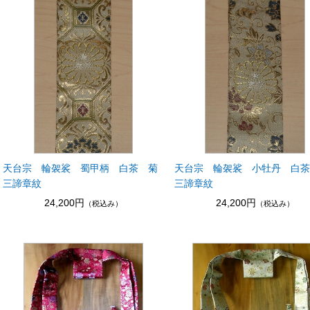
天台宗 輪袈裟 蜀甲柄 白茶 菊
天台宗 輪袈裟 小牡丹 白
三諦章紋
三諦章紋
24,200円
24,200円
（税込み）
（税込み）