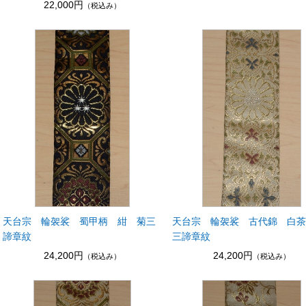
22,000円
（税込み）
天台宗 輪袈裟 蜀甲柄 紺 菊三
天台宗 輪袈裟 古代錦 白
諦章紋
三諦章紋
24,200円
24,200円
（税込み）
（税込み）