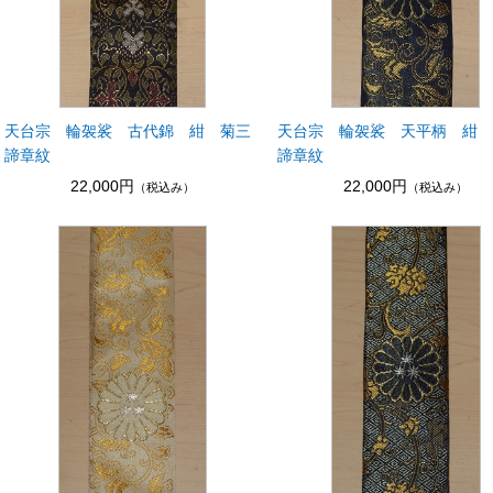
天台宗 輪袈裟 古代錦 紺 菊三
天台宗 輪袈裟 天平柄 紺
諦章紋
諦章紋
22,000円
22,000円
（税込み）
（税込み）