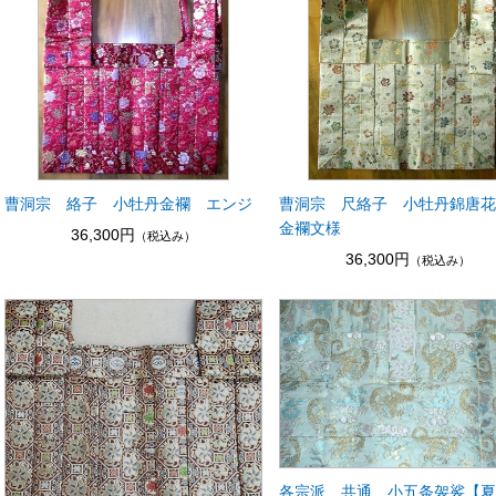
曹洞宗 絡子 小牡丹金襴 エンジ
曹洞宗 尺絡子 小牡丹錦唐
金襴文様
36,300円
（税込み）
36,300円
（税込み）
各宗派 共通 小五条袈裟【