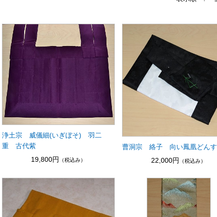
浄土宗 威儀細(いぎぼそ) 羽二
重 古代紫
曹洞宗 絡子 向い鳳凰どん
19,800円
22,000円
（税込み）
（税込み）