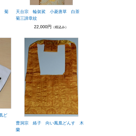
紺 菊
天台宗 輪袈裟 小菱唐草 白茶
菊三諦章紋
22,000円
（税込み）
凰ど
曹洞宗 絡子 向い鳳凰どんす 木
蘭