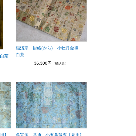
臨済宗 掛絡(から) 小牡丹金襴
白茶
花白茶
36,300円
（税込み）
夏用】
各宗派 共通 小五条袈裟【夏用】