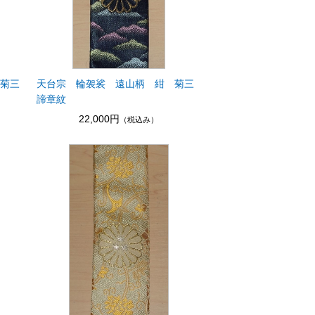
 菊三
天台宗 輪袈裟 遠山柄 紺 菊三
諦章紋
22,000円
（税込み）