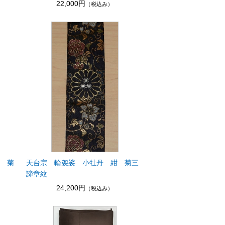
22,000円
（税込み）
茶 菊
天台宗 輪袈裟 小牡丹 紺 菊三
諦章紋
24,200円
（税込み）