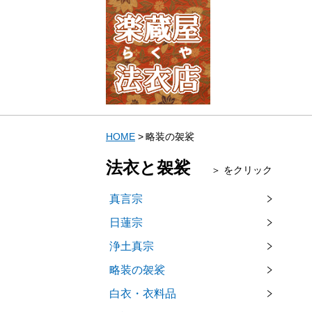
HOME
略装の袈裟
法衣と袈裟
＞ をクリック
真言宗
日蓮宗
浄土真宗
略装の袈裟
白衣・衣料品