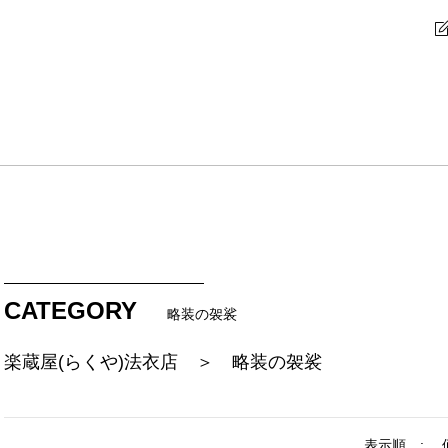
CATEGORY
略装の袈裟
楽蔵屋(らくや)法衣店 ＞ 略装の袈裟
表示順 :