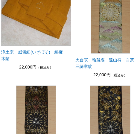
浄土宗 威儀細(いぎぼそ) 綿麻
木蘭
天台宗 輪袈裟 遠山柄 白
三諦章紋
22,000円
（税込み）
22,000円
（税込み）