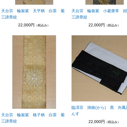
天台宗 輪袈裟 天平柄 白茶 菊
天台宗 輪袈裟 小菱唐草 
三諦章紋
三諦章紋
22,000円
22,000円
（税込み）
（税込み）
臨済宗 掛絡(から) 黒 向鳳
んす
天台宗 輪袈裟 格子柄 白茶 菊
三諦章紋
22,000円
（税込み）