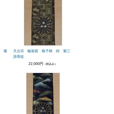
茶 菊
天台宗 輪袈裟 格子柄 紺 菊三
諦章紋
22,000円
（税込み）