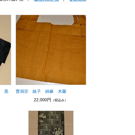
す 黒
曹洞宗 絡子 綿麻 木蘭
22,000円
（税込み）