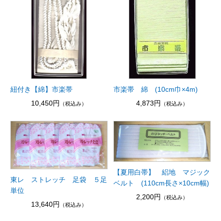
紐付き【綿】市楽帯
市楽帯 綿 (10cm巾×4m)
10,450円
4,873円
（税込み）
（税込み）
【夏用白帯】 絽地 マジック
東レ ストレッチ 足袋 ５足
ベルト (110cm長さ×10cm幅)
単位
2,200円
（税込み）
13,640円
（税込み）