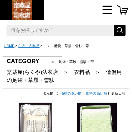
HOME
白衣・衣料品
＞ 足袋・草履・雪駄・帯
CATEGORY
＞ 足袋・草履・雪駄・帯
楽蔵屋(らくや)法衣店 ＞ 衣料品 ＞ 僧侶用
の足袋・草履・雪駄
表示順 :
価格の低い順
価格の高い順
更新日順