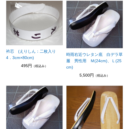
衿芯 (えりしん：二枚入り
時雨右近ウレタン底 白デラ草
4．3cm×80cm)
履 男性用 Ｍ(24cm)、Ｌ(25
495円
（税込み）
cm)
5,500円
（税込み）