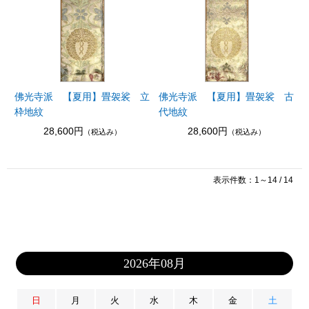
佛光寺派 【夏用】畳袈裟 立
佛光寺派 【夏用】畳袈裟 古
枠地紋
代地紋
28,600円
28,600円
（税込み）
（税込み）
表示件数：1～14 / 14
2026年08月
日
月
火
水
木
金
土