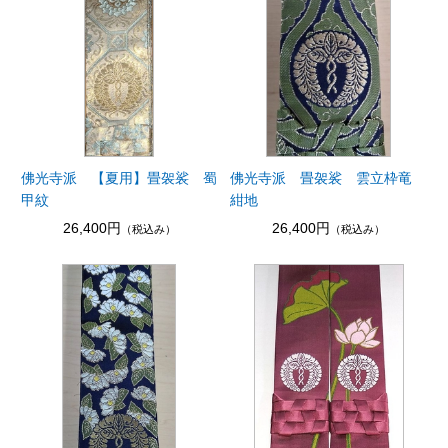
佛光寺派 【夏用】畳袈裟 蜀
佛光寺派 畳袈裟 雲立枠竜
甲紋
紺地
26,400円
26,400円
（税込み）
（税込み）