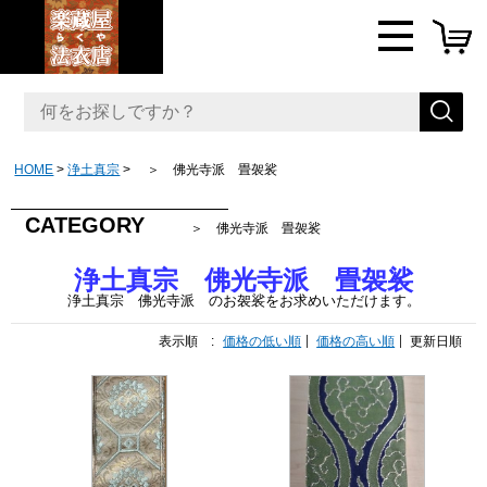
HOME
浄土真宗
＞ 佛光寺派 畳袈裟
CATEGORY
＞ 佛光寺派 畳袈裟
浄土真宗 佛光寺派 畳袈裟
浄土真宗 佛光寺派 の
お袈
裟をお求めいただけます。
表示順 :
価格の低い順
価格の高い順
更新日順