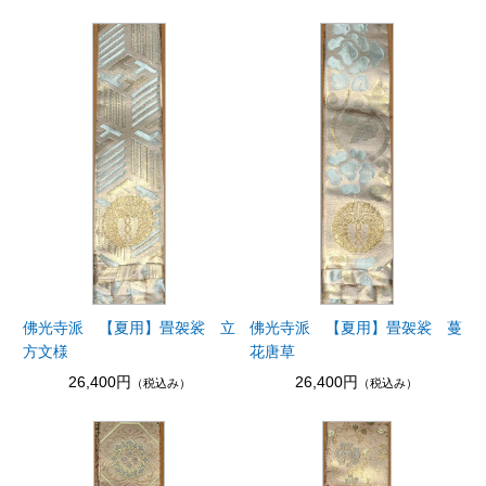
佛光寺派 【夏用】畳袈裟 立
佛光寺派 【夏用】畳袈裟 蔓
方文様
花唐草
26,400円
26,400円
（税込み）
（税込み）